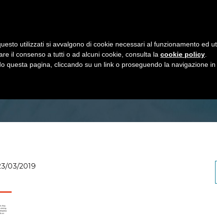
HOME
PRODOTTI
ODO
uesto utilizzati si avvalgono di cookie necessari al funzionamento ed utili 
are il consenso a tutti o ad alcuni cookie, consulta la
cookie policy
.
 YO KITE E QUICK VARIO PR
 questa pagina, cliccando su un link o proseguendo la navigazione in a
3/03/2019