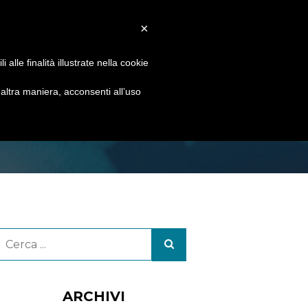
 KITEBOARDING
CONTATTI
×
alle finalità illustrate nella cookie
O BAR 2019
ltra maniera, acconsenti all’uso
ARCHIVI