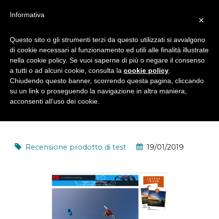
Informativa
×
Questo sito o gli strumenti terzi da questo utilizzati si avvalgono
di cookie necessari al funzionamento ed utili alle finalità illustrate
RECENSIONE TEST YO KITE E
nella cookie policy. Se vuoi saperne di più o negare il consenso
QUICK VARIO PRO BAR 2019
a tutti o ad alcuni cookie, consulta la
cookie policy
.
Chiudendo questo banner, scorrendo questa pagina, cliccando
THEKITEMAG
su un link o proseguendo la navigazione in altra maniera,
acconsenti all’uso dei cookie.
Recensione prodotto di test
19/01/2019